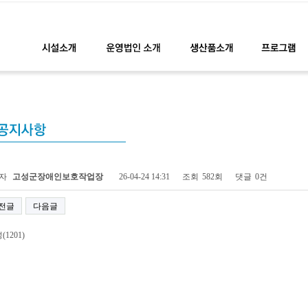
지 정보
자
고성군장애인보호작업장
26-04-24 14:31
조회
582회
댓글
0건
전글
다음글
(1201)