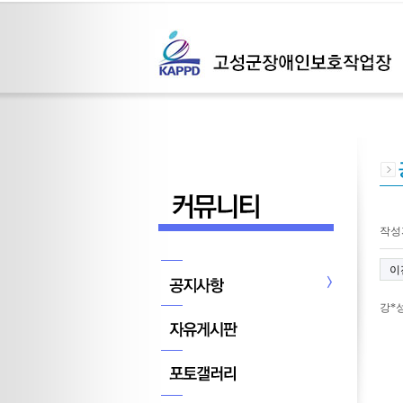
페이
작성
이
강*성